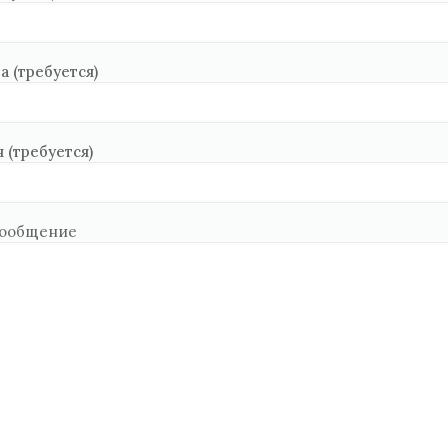
а (требуется)
 (требуется)
сообщение