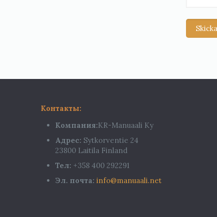
Контакты:
Компания:
KR-Manuaali Ky
Адрес:
Sytkorventie 24
23800 Laitila Finland
Тел:
+358 400 292291
Эл. почта:
info@manuaali.net